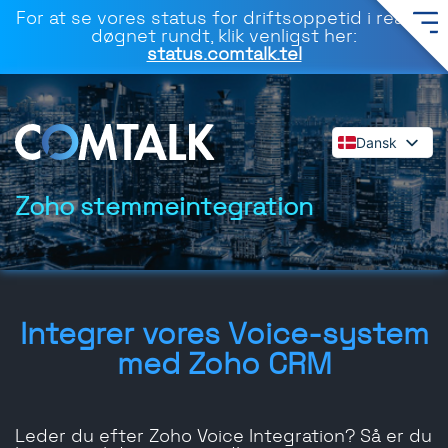
For at se vores status for driftsoppetid i realtid
døgnet rundt, klik venligst her:
status.comtalk.tel
Dansk
English
Español
Zoho stemmeintegration
Deutsch
Français
Italiano
Polski
Integrer vores Voice-system
Română
med Zoho CRM
Svenska
Leder du efter Zoho Voice Integration? Så er du