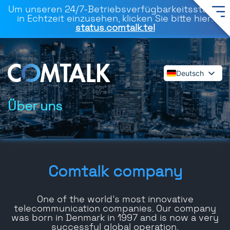
Um unseren 24/7-Betriebsverfügbarkeitsstatus
in Echtzeit einzusehen, klicken Sie bitte hier:
status.comtalk.tel
Deutsch
English
Español
Über uns
Français
Dansk
Italiano
Polski
Comtalk company
Română
Svenska
One of the world’s most innovative
telecommunication companies. Our company
was born in Denmark in 1997 and is now a very
successful global operation.