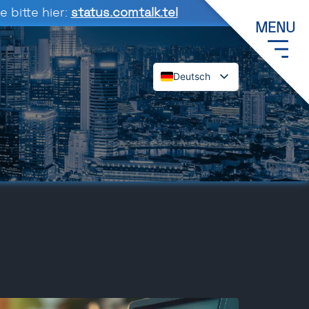
 bitte hier:
status.comtalk.tel
MENU
Deutsch
English
Español
Français
Dansk
Italiano
Polski
Română
Svenska