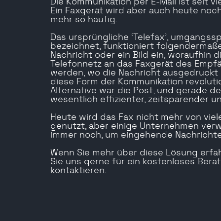
Die Kommunikation per E-Mail ist seit v
Ein Faxgerät wird aber auch heute noch
mehr so häufig.
Das ursprüngliche ‘Telefax’, umgangssp
bezeichnet, funktioniert folgendermaß
Nachricht oder ein Bild ein, woraufhin 
Telefonnetz an das Faxgerät des Empf
werden, wo die Nachricht ausgedruckt w
diese Form der Kommunikation revolutio
Alternative war die Post, und gerade d
wesentlich effizienter, zeitsparender u
Heute wird das Fax nicht mehr von viel
genutzt, aber einige Unternehmen ve
immer noch, um eingehende Nachricht
Wenn Sie mehr über diese Lösung erfa
Sie uns gerne für ein kostenloses Ber
kontaktieren.