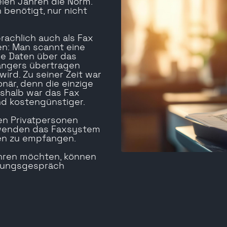
ielen Jahren die Norm.
 benötigt, nur nicht
rachlich auch als Fax
en: Man scannt eine
die Daten über das
ängers übertragen
ird. Zu seiner Zeit war
när, denn die einzige
eshalb war das Fax
nd kostengünstiger.
en Privatpersonen
rwenden das Faxsystem
en zu empfangen.
hren möchten, können
atungsgespräch