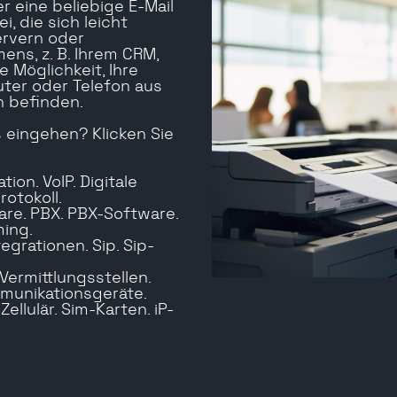
r eine beliebige E-Mail
, die sich leicht
rvern oder
s, z. B. Ihrem CRM,
 Möglichkeit, Ihre
ter oder Telefon aus
h befinden.
 eingehen? Klicken Sie
ion. VoIP. Digitale
otokoll.
re. PBX. PBX-Software.
ing.
egrationen. Sip. Sip-
ermittlungsstellen.
mmunikationsgeräte.
ellulär. Sim-Karten. iP-