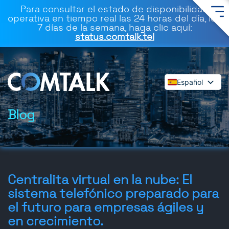
Para consultar el estado de disponibilidad
operativa en tiempo real las 24 horas del día, los
7 días de la semana, haga clic aquí:
status.comtalk.tel
Español
English
Deutsch
Blog
Français
Dansk
Italiano
Polski
Centralita virtual en la nube: El
Română
sistema telefónico preparado para
Svenska
el futuro para empresas ágiles y
en crecimiento.