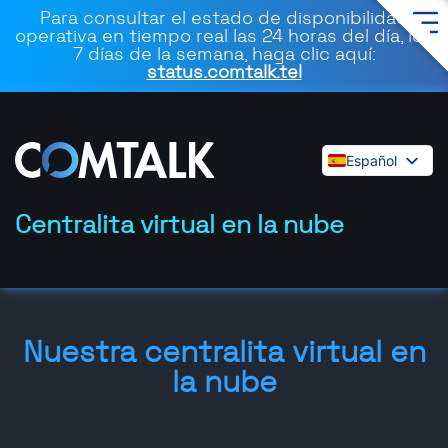
Para consultar el estado de disponibilidad
operativa en tiempo real las 24 horas del día, los
7 días de la semana, haga clic aquí:
status.comtalk.tel
Español
English
Deutsch
Centralita virtual en la nube
Français
Dansk
Italiano
Polski
Nuestra centralita virtual en
Română
la nube
Svenska