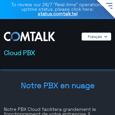
To review our 24/7 “Real-time” operational
uptime status, please click here:
status.comtalk.tel
Français
English
Español
Cloud PBX
Deutsch
Dansk
Italiano
Polski
Notre PBX en nuage
Română
Svenska
Notre PBX Cloud facilitera grandement le
fonctionnement de votre entreprise. Il