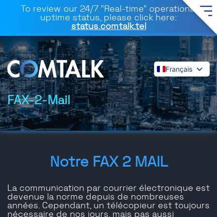
To review our 24/7 “Real-time” operational
uptime status, please click here:
status.comtalk.tel
Français
English
Español
FAX-2-Mail
Deutsch
Dansk
Italiano
Polski
Notre FAX 2 MAIL
Română
Svenska
La communication par courrier électronique est
devenue la norme depuis de nombreuses
années. Cependant, un télécopieur est toujours
nécessaire de nos jours, mais pas aussi