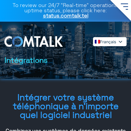
To review our 24/7 “Real-time” operational
uptime status, please click here:
status.comtalk.tel
Français
English
Español
Intégrations
Deutsch
Dansk
Italiano
Polski
Intégrer votre système
Română
téléphonique à n'importe
Svenska
quel logiciel industriel