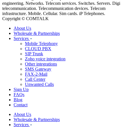
engineering. Networks. Telecom services. Switches. Servers. Digi
telecommunication. Telecommunication devices. Telecom
infrastructure. Mobile. Cellular. Sim cards. iP Telephones.
Copyright © COMTALK
About Us
Wholesale & Partnerships
Services
Mobile Telephony
CLOUD PBX
SIP Trunk
Zoho voice integration
Other integrations
SMS Gateway
FAX-2-Mail
Call Center
Unwanted Calls
Sign Up
FAQs
Blog
Contact
About Us
Wholesale & Partnerships
Services