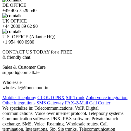
DE OFFICE
+49 406 7529 540
UK OFFICE
+44 2080 89 62 90
U.S. OFFICE (Atlantic HQ)
+1 954 400 0980
CONTACT US TODAY for a FREE
& friendly chat!
Sales & Customer Care
support@comtalk.tel
Wholesale
wholesale@fonecloud.io
Mobile Telephony
CLOUD PBX
SIP Trunk
Zoho voice integration
Other integrations
SMS Gateway
FAX-2-Mail
Call Center
We specialize in: Telecommunications. VoIP. Digital
communications. Voice over internet protocol. Telephony systems.
Communication software. PBX. PBX software. Private branch
exchange. SMS. Voice. Roaming. Wholesale routes. Call
termination. Integrations. Sip. Sip trunks. Telecommunication