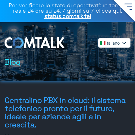
Per verificare lo stato di operatività in tempo
reale 24 ore su 24, 7 giorni su 7, clicca qui:
status.comtalk.tel
Italiano
English
Español
Blog
Deutsch
Français
Dansk
Polski
Centralino PBX in cloud: il sistema
Română
telefonico pronto per il futuro,
Svenska
ideale per aziende agili e in
crescita.