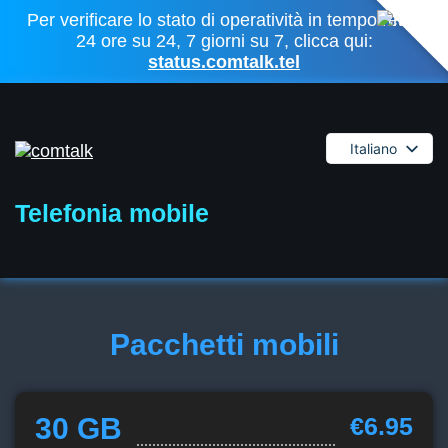
Per verificare lo stato di operatività in tempo reale
24 ore su 24, 7 giorni su 7, clicca qui:
status.comtalk.tel
Italiano
English
Español
Telefonia mobile
Deutsch
Français
Dansk
Polski
Pacchetti mobili
Română
Svenska
30 GB
€6.95