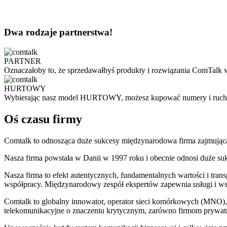
Dwa rodzaje partnerstwa!
PARTNER
Oznaczałoby to, że sprzedawałbyś produkty i rozwiązania ComTalk w ta
HURTOWY
Wybierając nasz model HURTOWY, możesz kupować numery i ruch be
Oś czasu firmy
Comtalk to odnosząca duże sukcesy międzynarodowa firma zajmująca
Nasza firma powstała w Danii w 1997 roku i obecnie odnosi duże su
Nasza firma to efekt autentycznych, fundamentalnych wartości i transpa
współpracy. Międzynarodowy zespół ekspertów zapewnia usługi i wsp
Comtalk to globalny innowator, operator sieci komórkowych (MNO), 
telekomunikacyjne o znaczeniu krytycznym, zarówno firmom prywatn