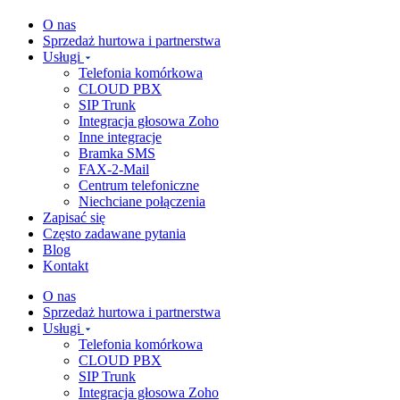
O nas
Sprzedaż hurtowa i partnerstwa
Usługi
Telefonia komórkowa
CLOUD PBX
SIP Trunk
Integracja głosowa Zoho
Inne integracje
Bramka SMS
FAX-2-Mail
Centrum telefoniczne
Niechciane połączenia
Zapisać się
Często zadawane pytania
Blog
Kontakt
O nas
Sprzedaż hurtowa i partnerstwa
Usługi
Telefonia komórkowa
CLOUD PBX
SIP Trunk
Integracja głosowa Zoho