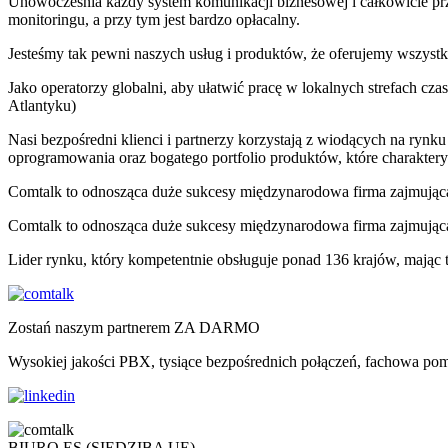
Unowocześnia każdy system komunikacji biznesowej i całkowicie pr
monitoringu, a przy tym jest bardzo opłacalny.
Jesteśmy tak pewni naszych usług i produktów, że oferujemy wszys
Jako operatorzy globalni, aby ułatwić pracę w lokalnych strefach c
Atlantyku)
Nasi bezpośredni klienci i partnerzy korzystają z wiodących na ryn
oprogramowania oraz bogatego portfolio produktów, które charaktery
Comtalk to odnosząca duże sukcesy międzynarodowa firma zajmująca 
Comtalk to odnosząca duże sukcesy międzynarodowa firma zajmująca
Lider rynku, który kompetentnie obsługuje ponad 136 krajów, mając 
Zostań naszym partnerem ZA DARMO
Wysokiej jakości PBX, tysiące bezpośrednich połączeń, fachowa pom
BIURO ES (SIEDZIBA UE)