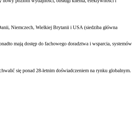
nowy poziom wydajności, obsługi klienta, efektywności i
Danii, Niemczech, Wielkiej Brytanii i USA (siedziba główna
 ponadto mają dostęp do fachowego doradztwa i wsparcia, systemów
chwalić się ponad 28-letnim doświadczeniem na rynku globalnym.