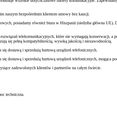
zełamuje wszelkie dotychczasowe bariery komunikacyjne. Zapewniamy 
tkim naszym bezpośrednim klientom umowy bez kaucji.
zasowych, posiadamy również biura w Hiszpanii (siedziba główna UE), 
ku rozwiązań telekomunikacyjnych, które nie wymagają konserwacji, a
zują się pełną kompatybilnością, wysoką jakością i niezawodnością.
się dostawą i sprzedażą hurtową urządzeń telefonicznych.
 się dostawą i sprzedażą hurtową urządzeń telefonicznych, mogąca po
tysiące zadowolonych klientów i partnerów na całym świecie.
oc techniczna.