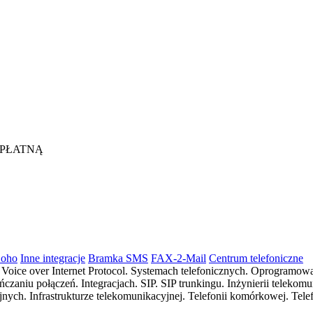
ZPŁATNĄ
Zoho
Inne integracje
Bramka SMS
FAX-2-Mail
Centrum telefoniczne
j. Voice over Internet Protocol. Systemach telefonicznych. Oprogr
aniu połączeń. Integracjach. SIP. SIP trunkingu. Inżynierii telekomu
ych. Infrastrukturze telekomunikacyjnej. Telefonii komórkowej. Tele