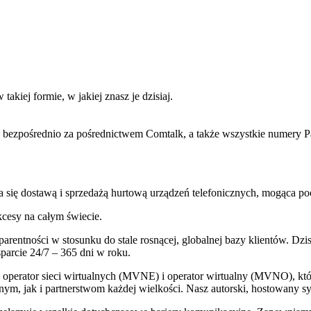
kiej formie, w jakiej znasz je dzisiaj.
zpośrednio za pośrednictwem Comtalk, a także wszystkie numery P
 się dostawą i sprzedażą hurtową urządzeń telefonicznych, mogąca po
kcesy na całym świecie.
rentności w stosunku do stale rosnącej, globalnej bazy klientów. Dzisie
arcie 24/7 – 365 dni w roku.
operator sieci wirtualnych (MVNE) i operator wirtualny (MVNO), któ
ym, jak i partnerstwom każdej wielkości. Nasz autorski, hostowany 