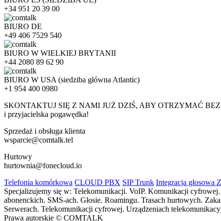
+34 951 20 39 00
BIURO DE
+49 406 7529 540
BIURO W WIELKIEJ BRYTANII
+44 2080 89 62 90
BIURO W USA (siedziba główna Atlantic)
+1 954 400 0980
SKONTAKTUJ SIĘ Z NAMI JUŻ DZIŚ, ABY OTRZYMAĆ BE
i przyjacielska pogawędka!
Sprzedaż i obsługa klienta
wsparcie@comtalk.tel
Hurtowy
hurtownia@fonecloud.io
Telefonia komórkowa
CLOUD PBX
SIP Trunk
Integracja głosowa 
Specjalizujemy się w: Telekomunikacji. VoIP. Komunikacji cyfrowe
abonenckich. SMS-ach. Głosie. Roamingu. Trasach hurtowych. Zakańcz
Serwerach. Telekomunikacji cyfrowej. Urządzeniach telekomunikacyjn
Prawa autorskie © COMTALK