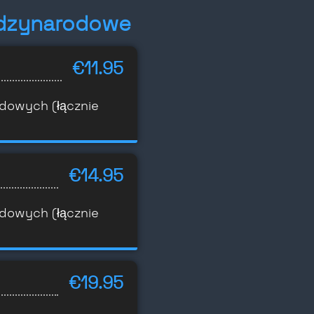
ędzynarodowe
€11.95
odowych (łącznie
€14.95
odowych (łącznie
€19.95