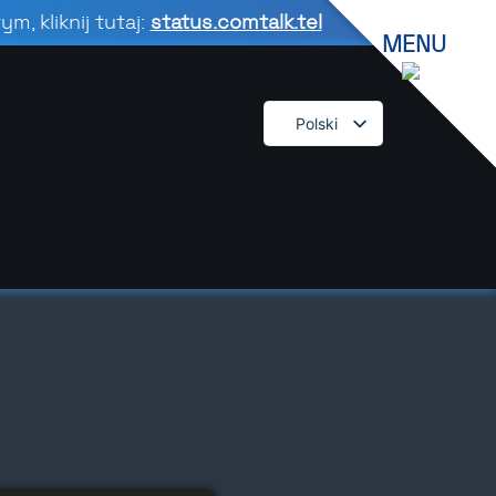
, kliknij tutaj:
status.comtalk.tel
MENU
Polski
English
Español
Deutsch
Français
Dansk
Italiano
Română
Svenska