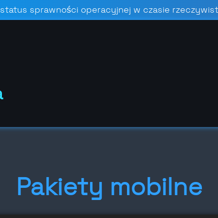
atus sprawności operacyjnej w czasie rzeczywistym
a
Pakiety mobilne