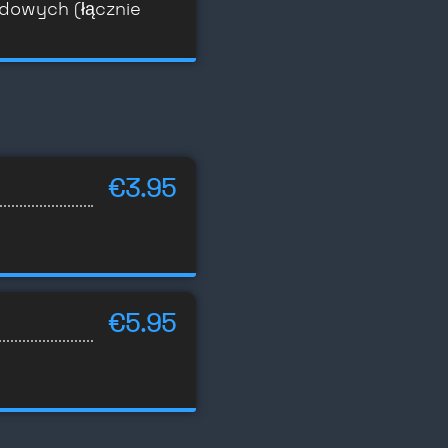
odowych (łącznie
€3.95
€5.95