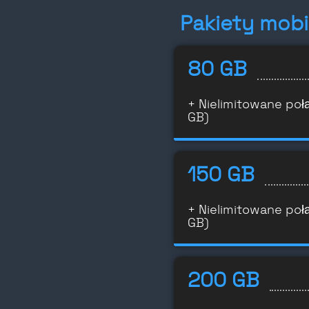
Pakiety mob
80 GB
+ Nielimitowane poł
GB)
150 GB
+ Nielimitowane poł
GB)
200 GB