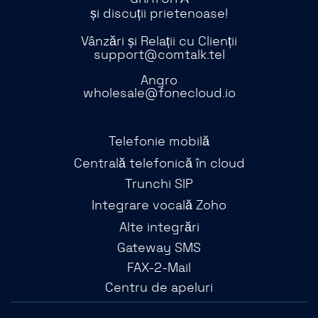
și discuții prietenoase!
Vânzări și Relații cu Clienții
support@comtalk.tel
Angro
wholesale@fonecloud.io
Telefonie mobilă
Centrală telefonică în cloud
Trunchi SIP
Integrare vocală Zoho
Alte integrări
Gateway SMS
FAX-2-Mail
Centru de apeluri