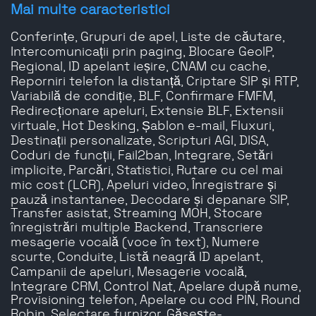
Mai multe caracteristici
Conferințe, Grupuri de apel, Liste de căutare,
Intercomunicații prin paging, Blocare GeoIP,
Regional, ID apelant ieșire, CNAM cu cache,
Reporniri telefon la distanță, Criptare SIP și RTP,
Variabilă de condiție, BLF, Confirmare FMFM,
Redirecționare apeluri, Extensie BLF, Extensii
virtuale, Hot Desking, Șablon e-mail, Fluxuri,
Destinații personalizate, Scripturi AGI, DISA,
Coduri de funcții, Fail2ban, Integrare, Setări
implicite, Parcări, Statistici, Rutare cu cel mai
mic cost (LCR), Apeluri video, Înregistrare și
pauză instantanee, Decodare și depanare SIP,
Transfer asistat, Streaming MOH, Stocare
înregistrări multiple Backend, Transcriere
mesagerie vocală (voce în text), Numere
scurte, Conduite, Listă neagră ID apelant,
Campanii de apeluri, Mesagerie vocală,
Integrare CRM, Control Nat, Apelare după nume,
Provisioning telefon, Apelare cu cod PIN, Round
Robin, Selectare furnizor, Găsește-