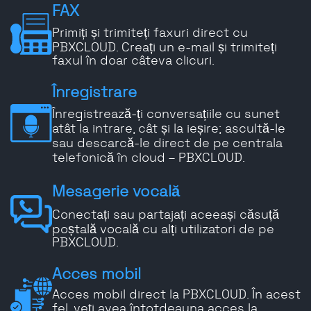
FAX
Primiți și trimiteți faxuri direct cu
PBXCLOUD. Creați un e-mail și trimiteți
faxul în doar câteva clicuri.
Înregistrare
Înregistrează-ți conversațiile cu sunet
atât la intrare, cât și la ieșire; ascultă-le
sau descarcă-le direct de pe centrala
telefonică în cloud – PBXCLOUD.
Mesagerie vocală
Conectați sau partajați aceeași căsuță
poștală vocală cu alți utilizatori de pe
PBXCLOUD.
Acces mobil
Acces mobil direct la PBXCLOUD. În acest
fel, veți avea întotdeauna acces la