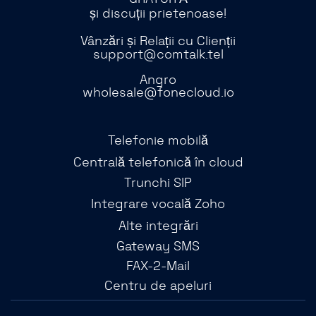
și discuții prietenoase!
Vânzări și Relații cu Clienții
support@comtalk.tel
Angro
wholesale@fonecloud.io
Telefonie mobilă
Centrală telefonică în cloud
Trunchi SIP
Integrare vocală Zoho
Alte integrări
Gateway SMS
FAX-2-Mail
Centru de apeluri