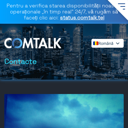
Pentru a verifica starea disponibilității noastre
operaționale „în timp real” 24/7, vă rugăm să
faceți clic aici:
status.comtalk.tel
Română
English
Español
Contacte
Deutsch
Français
Dansk
Italiano
Polski
Svenska