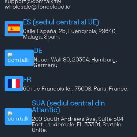
support@comtalk.tel
wholesale@fonecloud.io
ES (sediul central al UE)
Calle España, 2b, Fuengirola, 29640,
Malaga, Spain.
DE
Neuer Wall 80, 20354, Hamburg,
Germany.
FR
60 rue Francois ler, 75008, Paris, France.
SUA (sediul central din
Atlantic)
200 South Andrews Ave, Suite 504
Fort Lauderdale, FL 33301, Statele
Unite.