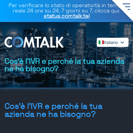
Per verificare lo stato di operatività in tempo
reale 24 ore su 24, 7 giorni su 7, clicca qui:
status.comtalk.tel
Italiano
English
Español
Cos'è l'IVR e perché la tua azienda
ne ha bisogno?
Deutsch
Français
Dansk
Polski
Română
Cos'è l'IVR e perché la tua
Svenska
azienda ne ha bisogno?