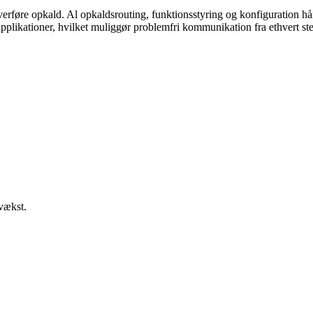
overføre opkald. Al opkaldsrouting, funktionsstyring og konfiguration 
applikationer, hvilket muliggør problemfri kommunikation fra ethvert st
 vækst.