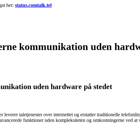
igst her:
status.comtalk.tel
erne kommunikation uden hardwa
nikation uden hardware på stedet
everer taletjenester over internettet og erstatter traditionelle telefonli
 avancerede funktioner uden kompleksiteten og omkostningerne ved at v