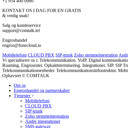
+1 954 400 0980
KONTAKT OS I DAG FOR EN GRATIS
& venlig snak!
Salg og kundeservice
support@comtalk.tel
Engroshandel
engros@fonecloud.io
Mobiltelefoni
CLOUD PBX
SIP-trunk
Zoho stemmeintegration
Andre
Vi specialiserer os i: Telekommunikation. VoIP. Digital kommunikat
Roaming. Engrosruter. Opkaldsterminering. Integrationer. SIP. SIP T
Telekommunikationsenheder. Telekommunikationsinfrastruktur. Mobil.
Ophavsret © COMTALK
Om os
Engroshandel og partnerskaber
Tjenester
Mobiltelefoni
CLOUD PBX
SIP-trunk
Zoho stemmeintegration
Andre integrationer
SMS-gateway