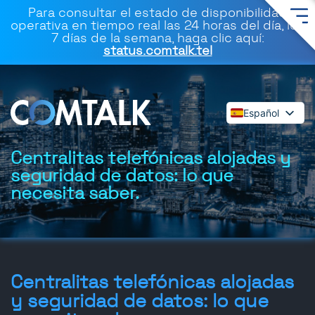
Para consultar el estado de disponibilidad
operativa en tiempo real las 24 horas del día, los
7 días de la semana, haga clic aquí:
status.comtalk.tel
Español
English
Deutsch
Centralitas telefónicas alojadas y
seguridad de datos: lo que
Français
necesita saber.
Dansk
Italiano
Polski
Română
Svenska
Centralitas telefónicas alojadas
y seguridad de datos: lo que