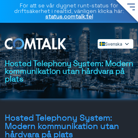
För att se vår dygnet runt-status för
driftsäkerhet i realtid, vänligen klicka här:
status.comtalk.tel
Svenska
English
Español
Hosted Telephony System: Modern
kommunikation utan hårdvara på
Deutsch
plats
Français
Dansk
Italiano
Polski
Română
Hosted Telephony System:
Modern kommunikation utan
hårdvara på plats